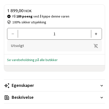
Pris og mengde
1 899,00
NOK
Få
189 poeng
ved å kjøpe denne varen
100% sikker utsjekking
Utsolgt
Se varebeholdning på alle butikker
Egenskaper
Beskrivelse