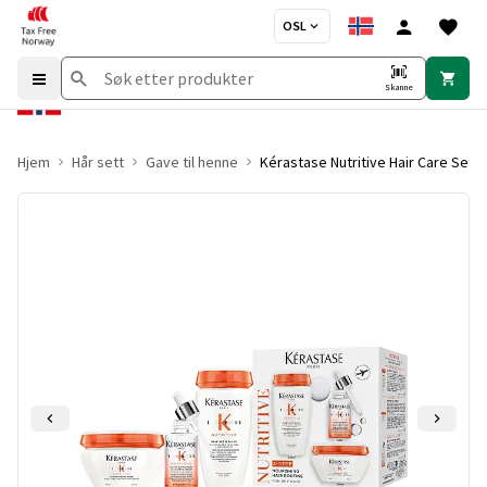
OSL
Skanne
Hjem
Hår sett
Gave til henne
Kérastase Nutritive Hair Care Sets