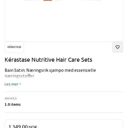
KÉRASTASE
Kérastase Nutritive Hair Care Sets
Bain Satin: Næringsrik sjampo med essensielle
næringsstoffer.
Masquintense Riche: Dypt nærende og ultrakonsentrert rik
Les mer
hårmaske med essensielle næringsstoffer.
Nutri-Supplement Split Ends Serum: Høynærende og
ultraforseglende konsentrat for splittede hårtupper.
INNHOLD
1.0 items
Pris og mengde
1 349,00
NOK