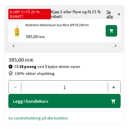
egen hud og havets skjønnhet samtidig.
KJØP 2+ FÅ 25 %
Kjøp 2 eller flere og få 25 %
Se
RABATT
rabatt
alle
Biotherm Waterlover Sun Mist SPF30 200 ml
385,00
NOK
Pris og mengde
385,00
NOK
Få
38 poeng
ved å kjøpe denne varen
100% sikker utsjekking
Legg i handlekurv
Se varebeholdning på alle butikker