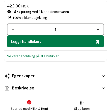
Pris og mengde
425,00
NOK
Få
42 poeng
ved å kjøpe denne varen
100% sikker utsjekking
Legg i handlekurv
Se varebeholdning på alle butikker
Egenskaper
Beskrivelse
Spar tid med Klikk & Hent
Slipp køen