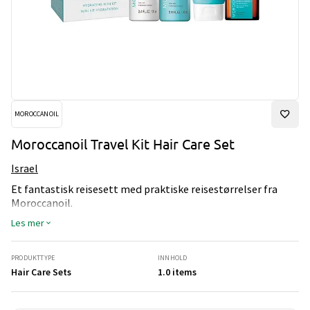
MOROCCANOIL
Moroccanoil Travel Kit Hair Care Set
Israel
Et fantastisk reisesett med praktiske reisestørrelser fra
Moroccanoil.
Produktene passer de som har behov for litt ekstra plass.
Les mer
Settet inneholder shampoo og balsam 70 ml og hårkuren
Weightless Mask 75 ml. I tillegg følger det med en
reisestørrelse av behandlingsoljen Light Treatment 25 ml.
PRODUKTTYPE
INNHOLD
Alt dette kommer i en søt toalettmappe med merkets
Hair Care Sets
1.0 items
signaturfarge.