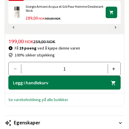
Giorgio Armani Acqua di Giò Pour Homme Deodorant
Stick
TILBUDSPRIS
PRIS FØR AVSLAG
289,00
NOK
409,00
NOK
Pris og mengde
TILBUDSPRIS
199,00
PRIS FØR AVSLAG
NOK
259,00
NOK
Få
19 poeng
ved å kjøpe denne varen
100% sikker utsjekking
Legg i handlekurv
Se varebeholdning på alle butikker
Egenskaper