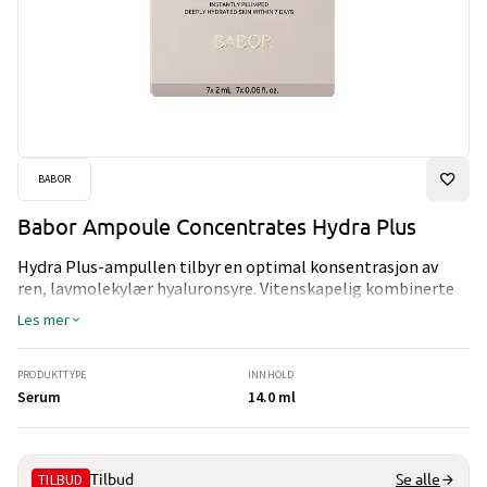
BABOR
Babor Ampoule Concentrates Hydra Plus
Hydra Plus-ampullen tilbyr en optimal konsentrasjon av
ren, lavmolekylær hyaluronsyre. Vitenskapelig kombinerte
fuktighetsgivende ingredienser og ProVitamin B5 fukter
Les mer
øyeblikkelig i 24 timer, roer huden og bidrar til å redusere
utseendet på rynker forårsaket av tørrhet. De bidrar til å
binde fuktighet, forynge og beskytte huden mot å tørke ut.
PRODUKTTYPE
INNHOLD
Resultat: Merkbart mer fyldig og hydrert hud.
Serum
14.0 ml
TILBUD
Tilbud
Se alle