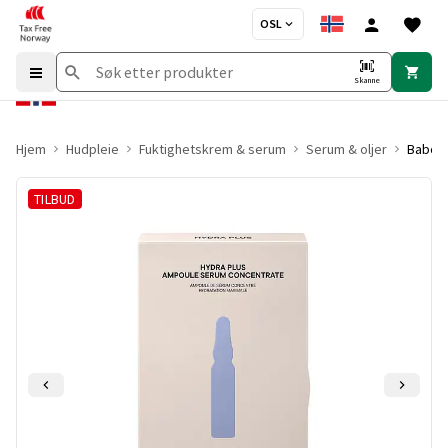
OSL
Skanne
Hjem
Hudpleie
Fuktighetskrem & serum
Serum & oljer
Babor 
TILBUD