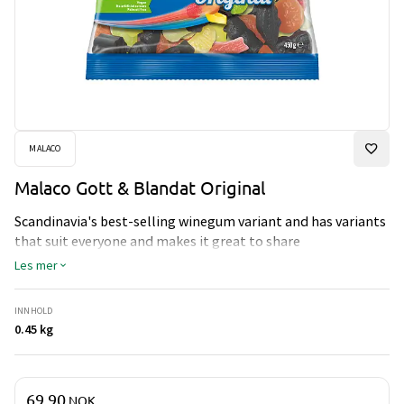
MALACO
Malaco Gott & Blandat Original
Scandinavia's best-selling winegum variant and has variants
that suit everyone and makes it great to share
Les mer
INNHOLD
0.45 kg
Pris og mengde
69,90
NOK