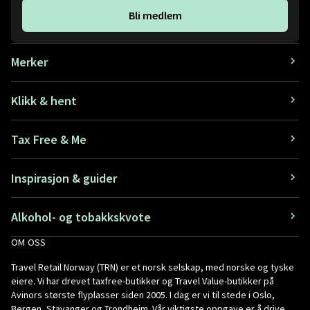
Bli medlem
Merker
Klikk & hent
Tax Free & Me
Inspirasjon & guider
Alkohol- og tobakkskvote
OM OSS
Travel Retail Norway (TRN) er et norsk selskap, med norske og tyske
eiere. Vi har drevet taxfree-butikker og Travel Value-butikker på
Avinors største flyplasser siden 2005. I dag er vi til stede i Oslo,
Bergen, Stavanger og Trondheim. Vår viktigste oppgave er å drive