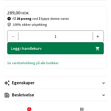
Pris og mengde
289,00
NOK
Få
28 poeng
ved å kjøpe denne varen
100% sikker utsjekking
Legg i handlekurv
Se varebeholdning på alle butikker
Egenskaper
Beskrivelse