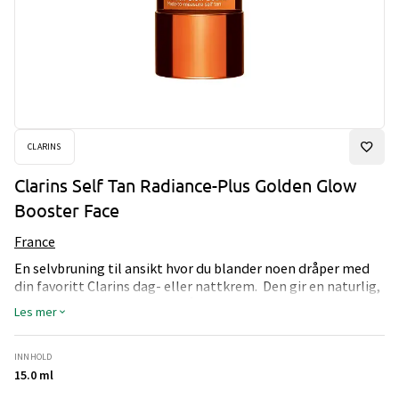
CLARINS
Clarins Self Tan Radiance-Plus Golden Glow
Booster Face
France
En selvbruning til ansikt hvor du blander noen dråper med
din favoritt Clarins dag- eller nattkrem. Den gir en naturlig,
solbrun farge gjennom hele året som kombinerer
Les mer
selvbruningseffekt med den fuktighetsgivende eller
oppstrammende effekten du får fra din dag- eller nattkrem.
INNHOLD
15.0 ml