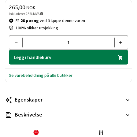
Pris og mengde
265,00
NOK
Inkluderer 25% MVA
Få
26 poeng
ved å kjøpe denne varen
100% sikker utsjekking
Legg i handlekurv
Se varebeholdning på alle butikker
Egenskaper
Beskrivelse