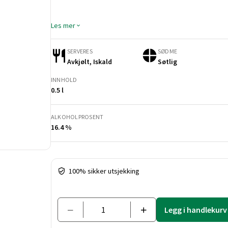
Les mer
SERVERES
SØDME
Avkjølt, Iskald
Søtlig
INNHOLD
0.5 l
ALKOHOLPROSENT
16.4 %
Pris og mengde
100% sikker utsjekking
Legg i handlekurv