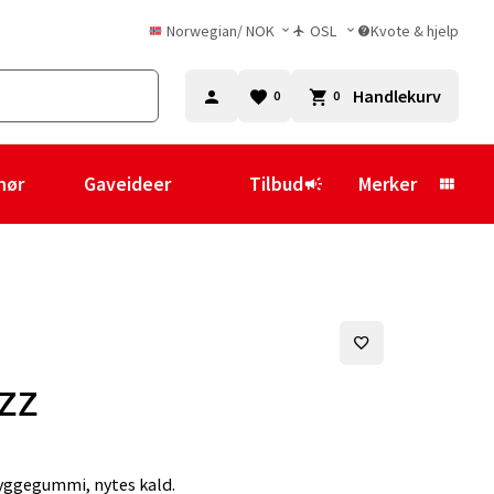
Norwegian
/
NOK
OSL
Kvote & hjelp
Handlekurv
0
0
hør
Gaveideer
Tilbud
Merker
zz
tyggegummi, nytes kald.