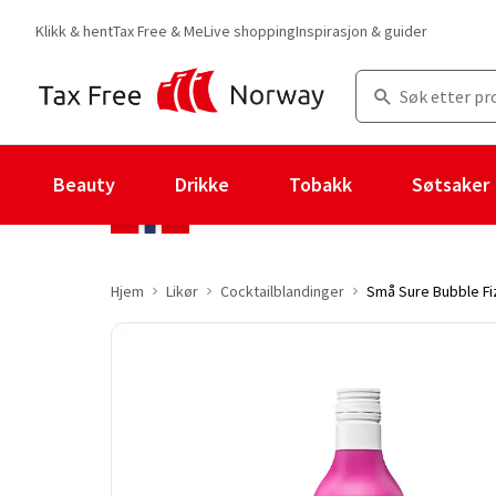
Klikk & hent
Tax Free & Me
Live shopping
Inspirasjon & guider
Beauty
Drikke
Tobakk
Søtsaker
Hjem
Likør
Cocktailblandinger
Små Sure Bubble Fi