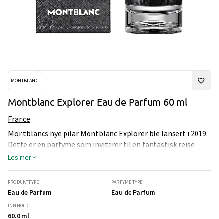
MONTBLANC
Montblanc Explorer Eau de Parfum 60 ml
France
Montblancs nye pilar Montblanc Explorer ble lansert i 2019.
Dette er en parfyme som inviterer til en fantastisk reise
gjennom alle kontinenter. Med ingredienser fra verden over
Les mer
er dette en parfyme for den eventyrlystne mann, en som
søker opplevelser og adrenalin. Det er en unik duft med
PRODUKTTYPE
PARFYME TYPE
særegne trenoter, samtidig som den er aromatisk. En
Eau de Parfum
Eau de Parfum
supermaskulin og sexy duft for en selvsikker mann.
INNHOLD
60.0 ml