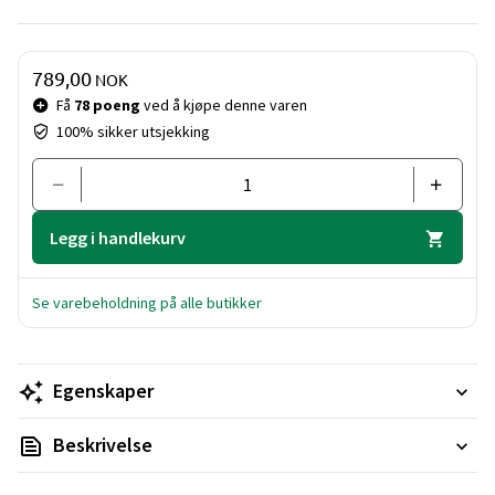
Pris og mengde
789,00
NOK
Få
78 poeng
ved å kjøpe denne varen
100% sikker utsjekking
Legg i handlekurv
Se varebeholdning på alle butikker
Egenskaper
Beskrivelse