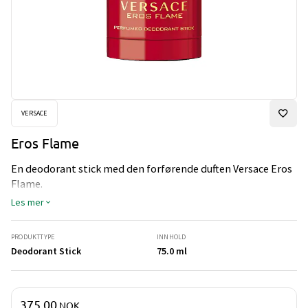
VERSACE
Eros Flame
En deodorant stick med den forførende duften Versace Eros
Flame.
Les mer
PRODUKTTYPE
INNHOLD
Deodorant Stick
75.0 ml
Pris og mengde
375,00
NOK