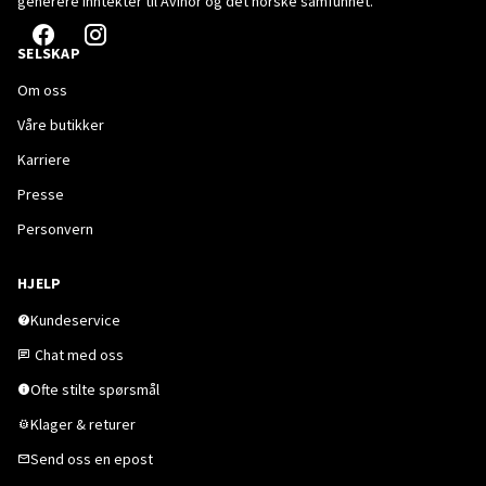
generere inntekter til Avinor og det norske samfunnet.
SELSKAP
Om oss
Våre butikker
Karriere
Presse
Personvern
HJELP
Kundeservice
Chat med oss
Ofte stilte spørsmål
Klager & returer
Send oss en epost