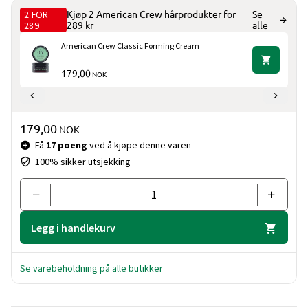
2 FOR
Kjøp 2 American Crew hårprodukter for
Se
289
289 kr
alle
American Crew Classic Forming Cream
179,00
NOK
Pris og mengde
179,00
NOK
Få
17 poeng
ved å kjøpe denne varen
100% sikker utsjekking
Legg i handlekurv
Se varebeholdning på alle butikker