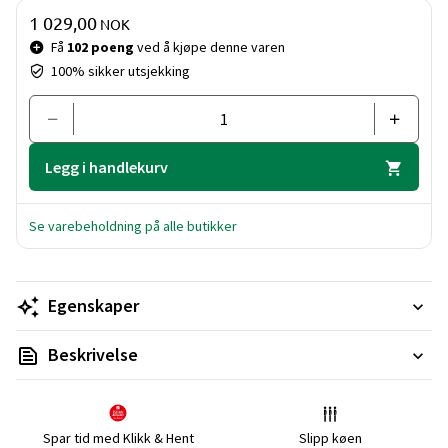
Pris og mengde
1 029,00
NOK
Få
102 poeng
ved å kjøpe denne varen
100% sikker utsjekking
Legg i handlekurv
Se varebeholdning på alle butikker
Egenskaper
Beskrivelse
Spar tid med Klikk & Hent
Slipp køen