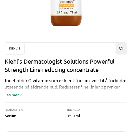
KIEHL`S
Kiehl's Dermatologist Solutions Powerful
Strength Line reducing concentrate
Inneholder C-vitamin som er kjent for sin evne til å forbedre
utseende på aldrende hud. Reduserer fine linjer og rynker
samtidig som hudens struktur og utstråling forbedres.
Les mer
Hjelper til med å minimere porer over tid for en jevn og fin
hud. Forsiktig formulert for alle hudtyper, inkludert følsom
PRODUKTTYPE
INNHOLD
hud.
Serum
75.0 ml