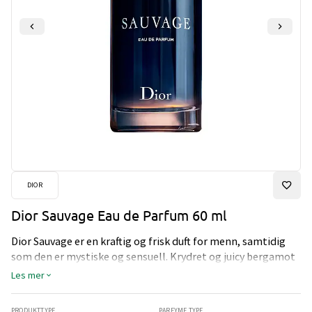
DIOR
Dior Sauvage Eau de Parfum 60 ml
Dior Sauvage er en kraftig og frisk duft for menn, samtidig
som den er mystiske og sensuell. Krydret og juicy bergamot
slynger seg rundt vanlije absolutte.
Les mer
PRODUKTTYPE
PARFYME TYPE