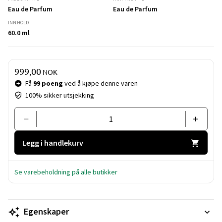
Eau de Parfum
Eau de Parfum
INNHOLD
60.0 ml
Pris og mengde
999,00
NOK
Få
99 poeng
ved å kjøpe denne varen
100% sikker utsjekking
Legg i handlekurv
Se varebeholdning på alle butikker
Egenskaper