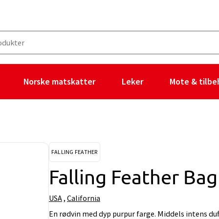
Norske matskatter
Leker
Mote & tilbe
FALLING FEATHER
Falling Feather Bag
USA
,
California
En rødvin med dyp purpur farge. Middels intens duft