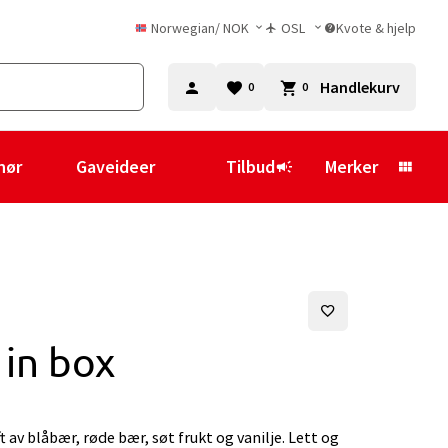
Norwegian
/
NOK
OSL
Kvote & hjelp
Handlekurv
0
0
hør
Gaveideer
Tilbud
Merker
 in box
 av blåbær, røde bær, søt frukt og vanilje. Lett og