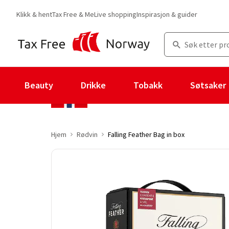
Klikk & hent
Tax Free & Me
Live shopping
Inspirasjon & guider
Beauty
Drikke
Tobakk
Søtsaker
Hjem
Rødvin
Falling Feather Bag in box