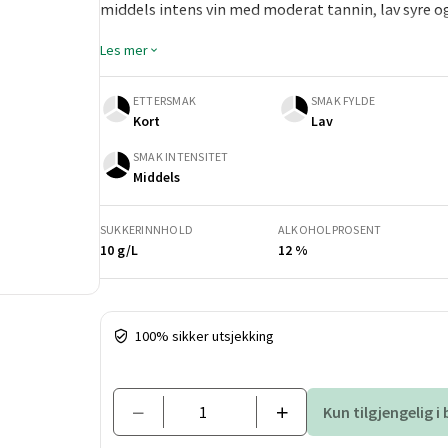
middels intens vin med moderat tannin, lav syre o
Les mer
ETTERSMAK
SMAK FYLDE
Kort
Lav
SMAK INTENSITET
Middels
SUKKERINNHOLD
ALKOHOLPROSENT
10 g/L
12 %
Pris og mengde
100% sikker utsjekking
Kun tilgjengelig i