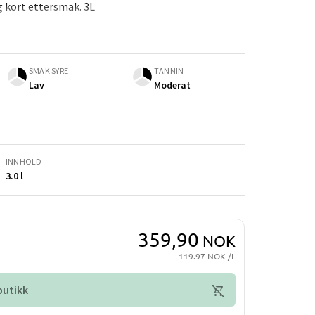
g kort ettersmak. 3L
SMAK SYRE
TANNIN
Lav
Moderat
INNHOLD
3.0 l
359,90
NOK
119.97 NOK /L
 butikk