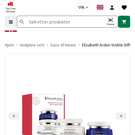
OSL
Skanne
Hjem
Hudpleie sett
Gave til henne
Elizabeth Arden Visible Diffe