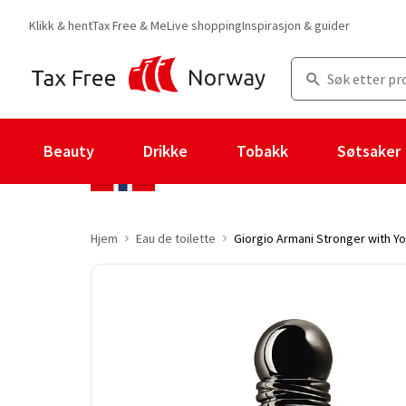
Klikk & hent
Tax Free & Me
Live shopping
Inspirasjon & guider
Beauty
Drikke
Tobakk
Søtsaker
Hjem
Eau de toilette
Giorgio Armani Stronger with Yo