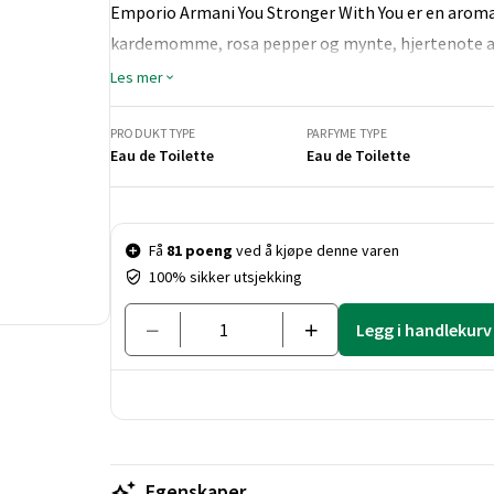
Emporio Armani You Stronger With You er en aroma
kardemomme, rosa pepper og mynte, hjertenote av 
kastanje og vanilje.
Les mer
PRODUKTTYPE
PARFYME TYPE
Eau de Toilette
Eau de Toilette
Pris og mengde
Få
81 poeng
ved å kjøpe denne varen
100% sikker utsjekking
Legg i handlekurv
Egenskaper