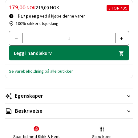
Pris og mengde
TILBUDSPRIS
179,00
PRIS FØR AVSLAG
NOK
219,00
NOK
3 FOR 499
Få
17 poeng
ved å kjøpe denne varen
100% sikker utsjekking
Legg i handlekurv
Se varebeholdning på alle butikker
Egenskaper
Beskrivelse
Spar tid med Klikk & Hent
Slipp køen