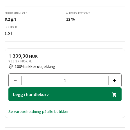
SUKKERINNHOLD
ALKOHOLPROSENT
8,2 g/l
12 %
INNHOLD
1.5 l
Pris og mengde
1 399,90
NOK
933.27 NOK /L
100% sikker utsjekking
Legg i handlekurv
Se varebeholdning på alle butikker