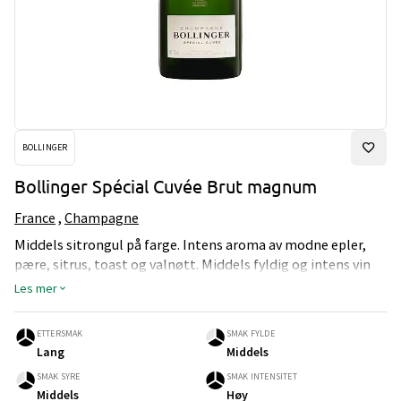
BOLLINGER
Bollinger Spécial Cuvée Brut magnum
France
,
Champagne
Middels sitrongul på farge. Intens aroma av modne epler,
pære, sitrus, toast og valnøtt. Middels fyldig og intens vin
med høy syre og lang ettersmak. Brut. 1,5L
Les mer
ETTERSMAK
SMAK FYLDE
Lang
Middels
SMAK SYRE
SMAK INTENSITET
Middels
Høy