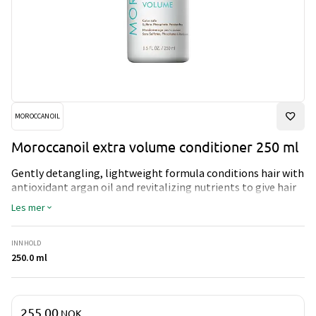
MOROCCANOIL
Moroccanoil extra volume conditioner 250 ml
Gently detangling, lightweight formula conditions hair with
antioxidant argan oil and revitalizing nutrients to give hair
shine, manageability and movement.
Les mer
INNHOLD
250.0 ml
Pris og mengde
255,00
NOK