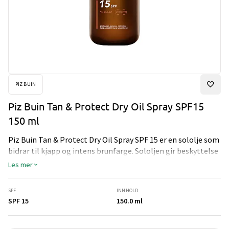
PIZ BUIN
Piz Buin Tan & Protect Dry Oil Spray SPF15
150 ml
Piz Buin Tan & Protect Dry Oil Spray SPF 15 er en sololje som
bidrar til kjapp og intens brunfarge. Sololjen gir beskyttelse
mot både UVA- og UVB-stråler og gir huden umiddelbar
Les mer
fuktighet.
SPF
INNHOLD
SPF 15
150.0 ml