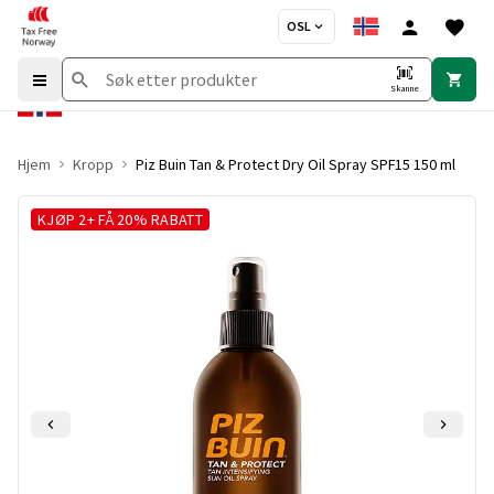
OSL
Skanne
Hjem
Kropp
Piz Buin Tan & Protect Dry Oil Spray SPF15 150 ml
KJØP 2+ FÅ 20% RABATT