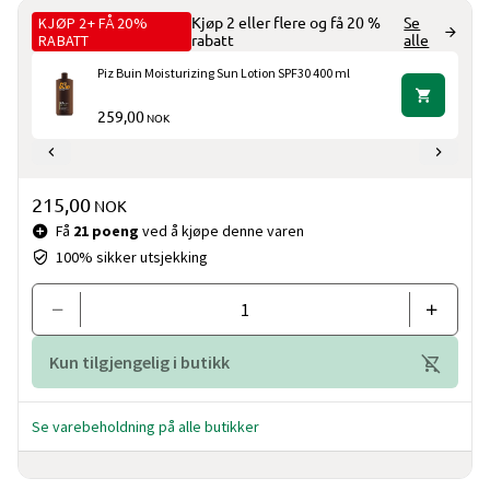
KJØP 2+ FÅ 20%
Kjøp 2 eller flere og få 20 %
Se
RABATT
rabatt
alle
Piz Buin Moisturizing Sun Lotion SPF30 400 ml
259,00
NOK
Pris og mengde
215,00
NOK
Få
21 poeng
ved å kjøpe denne varen
100% sikker utsjekking
Kun tilgjengelig i butikk
Se varebeholdning på alle butikker