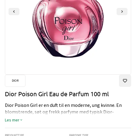
DIOR
Dior Poison Girl Eau de Parfum 100 ml
Dior Poison Girl er en duft til en moderne, ung kvinne. En
blomstrende, søt og frekk parfyme med typisk Dior-
eleganse. I toppnoten er det sitron og bitter appelsin, i
Les mer
hjertenoten finner vi rose fra damaskus, mens i bunnen er
det tonka bønner og vanilje.
PRODUKTTYPE
PARFYME TYPE