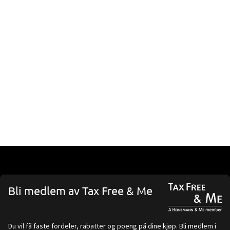
Bli medlem av Tax Free & Me
Du vil få faste fordeler, rabatter og poeng på dine kjøp. Bli medlem i