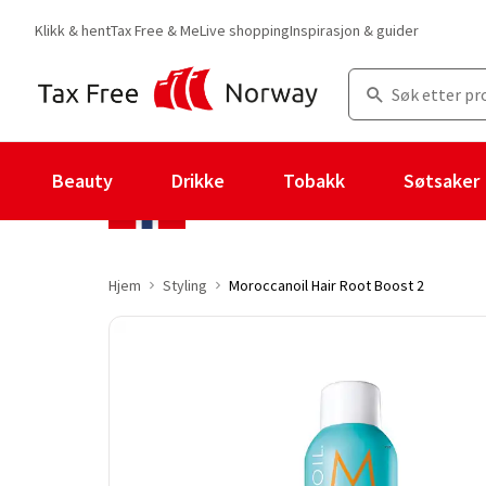
Klikk & hent
Tax Free & Me
Live shopping
Inspirasjon & guider
Beauty
Drikke
Tobakk
Søtsaker
Hjem
Styling
Moroccanoil Hair Root Boost 2