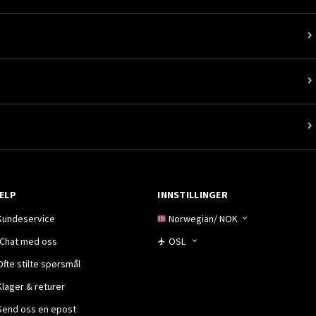
ELP
INNSTILLINGER
Kundeservice
Norwegian
/
NOK
Chat med oss
OSL
Ofte stilte spørsmål
Klager & returer
Send oss en epost