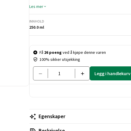
for å gi en naturlig finish. Rist boksen godt før bru
Les mer
røttene i håndkletørt hår, og føn med rundbørste 
INNHOLD
250.0 ml
Pris og mengde
Få
26 poeng
ved å kjøpe denne varen
100% sikker utsjekking
Legg i handlekurv
Egenskaper
Beskrivelse