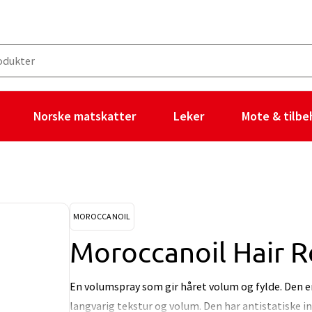
Norske matskatter
Leker
Mote & tilbe
MOROCCANOIL
Moroccanoil Hair R
En volumspray som gir håret volum og fylde. Den er u
langvarig tekstur og volum. Den har antistatiske i