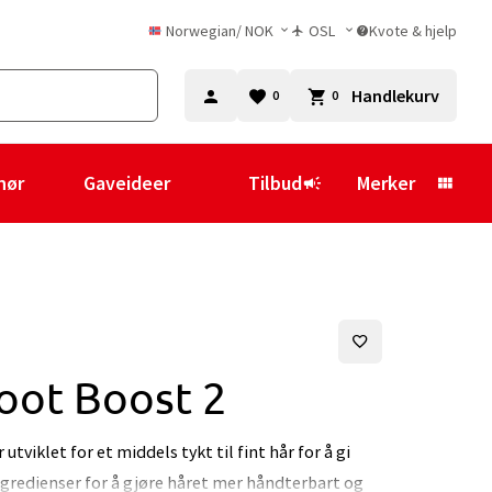
Norwegian
/
NOK
OSL
Kvote & hjelp
Handlekurv
0
0
hør
Gaveideer
Tilbud
Merker
oot Boost 2
tviklet for et middels tykt til fint hår for å gi
ngredienser for å gjøre håret mer håndterbart og