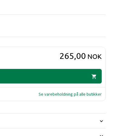
k for å sikre jevn påføring. Spray generøst på
ved å løfte håret fra hodebunnen.
265,00
NOK
Se varebeholdning på alle butikker