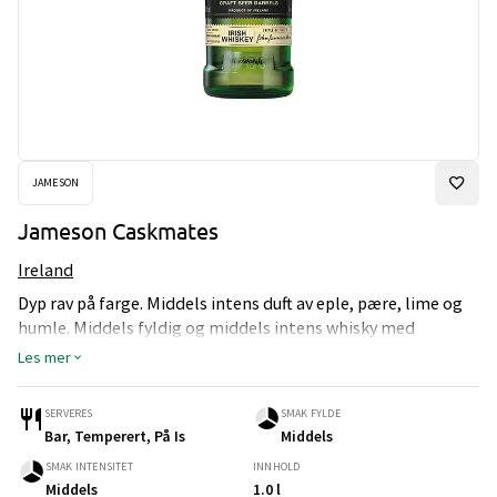
JAMESON
Jameson Caskmates
Ireland
Dyp rav på farge. Middels intens duft av eple, pære, lime og
humle. Middels fyldig og middels intens whisky med
varmende alkohol og middels lang ettersmak. Serveres bar
Les mer
og romtemperert eller på is.
SERVERES
SMAK FYLDE
Bar, Temperert, På Is
Middels
SMAK INTENSITET
INNHOLD
Middels
1.0 l