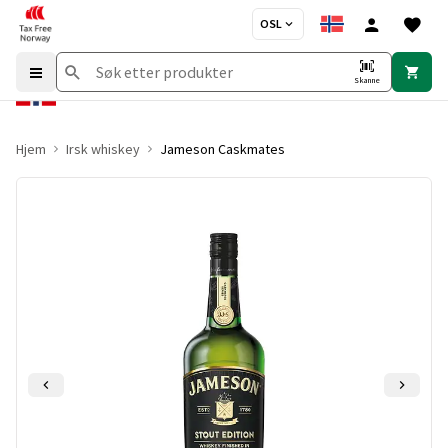
OSL
Skanne
Hjem
Irsk whiskey
Jameson Caskmates