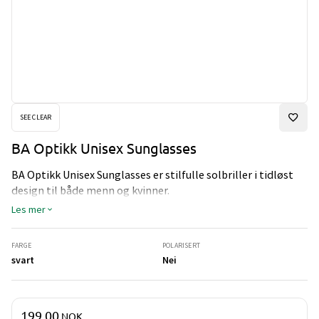
SEE CLEAR
BA Optikk Unisex Sunglasses
BA Optikk Unisex Sunglasses er stilfulle solbriller i tidløst
design til både menn og kvinner.
Les mer
FARGE
POLARISERT
svart
Nei
Pris og mengde
199,00
NOK