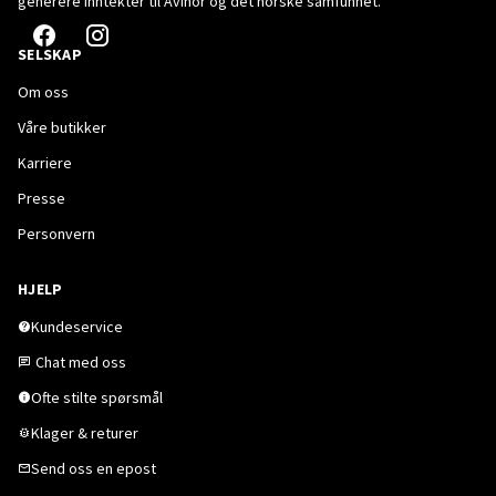
generere inntekter til Avinor og det norske samfunnet.
SELSKAP
Om oss
Våre butikker
Karriere
Presse
Personvern
HJELP
Kundeservice
Chat med oss
Ofte stilte spørsmål
Klager & returer
Send oss en epost