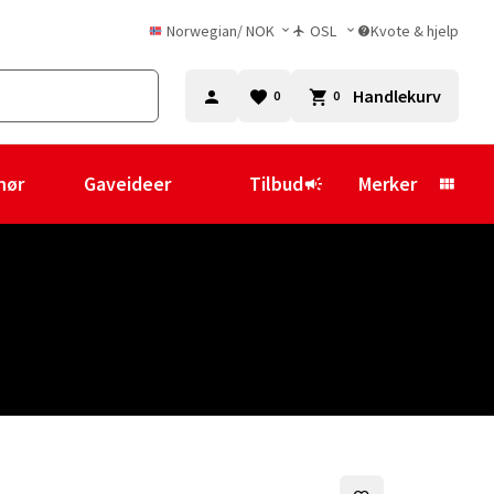
Norwegian
/
NOK
OSL
Kvote & hjelp
Handlekurv
0
0
hør
Gaveideer
Tilbud
Merker