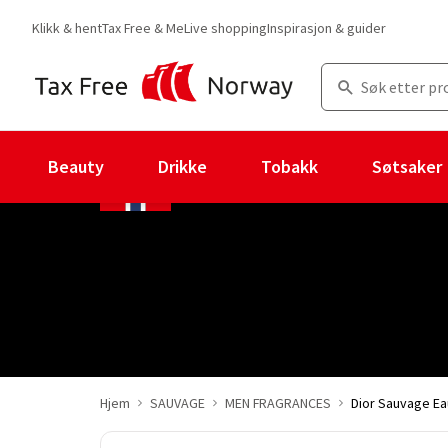
Klikk & hent
Tax Free & Me
Live shopping
Inspirasjon & guider
Beauty
Drikke
Tobakk
Søtsaker
Hjem
SAUVAGE
MEN FRAGRANCES
Dior Sauvage Eau