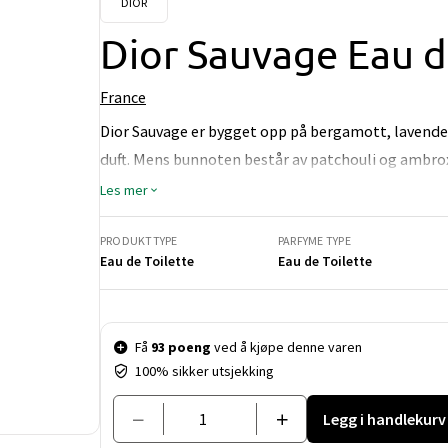
DIOR
Dior Sauvage Eau d
France
Dior Sauvage er bygget opp på bergamott, lavendel
duft. Mens bunnoten består av patchouli og ambrox
duften.
Les mer
PRODUKTTYPE
PARFYME TYPE
Eau de Toilette
Eau de Toilette
Pris og mengde
Få
93 poeng
ved å kjøpe denne varen
100% sikker utsjekking
Legg i handlekurv