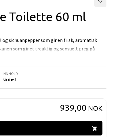
e Toilette 60 ml
 og sichuanpepper som gir en frisk, aromatisk
anen som gir et treaktig og sensuelt preg på
INNHOLD
60.0 ml
939,00
NOK