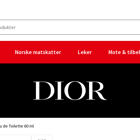
Norske matskatter
Leker
Mote & tilbe
 de Toilette 60 ml