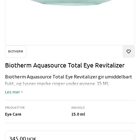
BIOTHERM
Biotherm Aquasource Total Eye Revitalizer
Biotherm Aquasource Total Eye Revitalizer gir umiddelbart
fukt, og lysner mørke ringer under øynene. 15 ML
Les mer
PRODUKTTYPE
INNHOLD
Eye Care
15.0 ml
Pris og mengde
345,00
NOK