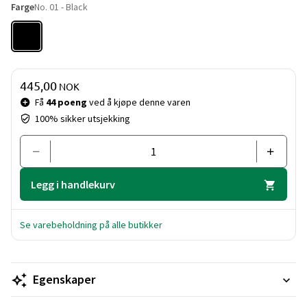
Farge
No. 01 - Black
Pris og mengde
445,00
NOK
Få
44 poeng
ved å kjøpe denne varen
100% sikker utsjekking
Legg i handlekurv
Se varebeholdning på alle butikker
Egenskaper