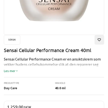
SENSAI
Sensai Cellular Performance Cream 40ml
Sensai Cellular Performance Cream er en ansiktskrem som
vekker hudens cellehukommelse slik at den reparerer seg
selv hurtigere. Kremen strammer opp huden, motvirker
Les mer
linjer og pigmentering.
PRODUKTTYPE
INNHOLD
Day Care
40.0 ml
Pris og mengde
1 259,00
NOK