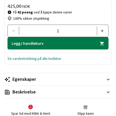
Pris og mengde
425,00
NOK
Få
42 poeng
ved å kjøpe denne varen
100% sikker utsjekking
Legg i handlekurv
Se varebeholdning på alle butikker
Egenskaper
Beskrivelse
Spar tid med Klikk & Hent
Slipp køen