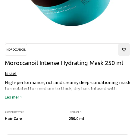
MOROCCANOIL
Moroccanoil Intense Hydrating Mask 250 ml
Israel
High-performance, rich and creamy deep-conditioning mask
formulated for medium to thick, dry hair. Infused with
antioxidant-rich argan oil and nourishing ingredients.
Les mer
Hydrates and conditions while dramatically improving hair's
texture, elasticity, shine and manageability.
PRODUKTTYPE
INNHOLD
Hair Care
250.0 ml