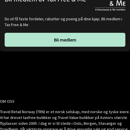
Du vil få faste fordeler, rabatter og poeng på dine kjøp. Bli medlem i
Tax Free & Me
Bli medlem
OM OSS
Travel Retail Norway (TRN) er et norsk selskap, med norske og tyske eiere.
Vi har drevet taxfree-butikker og Travel Value-butikker på Avinors største
flyplasser siden 2005. I dag er vi til stede i Oslo, Bergen, Stavanger og
Trondheim. Vår viktigste oppgave er å drive ansvarlig salg og god service