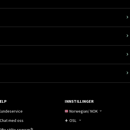
ELP
INNSTILLINGER
Kundeservice
Norwegian
/
NOK
Chat med oss
OSL
Ofte stilte spørsmål