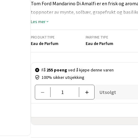
Tom Ford Mandarino Di Amalfi er en frisk og aroma
toppnoter av mynte, solbær, grapefrukt og basiliku
og salvie, mens bunnen er av vetiver, amber og mus
Les mer
PRODUKTTYPE
PARFYME TYPE
Eau de Parfum
Eau de Parfum
Pris og mengde
Få
255 poeng
ved å kjøpe denne varen
100% sikker utsjekking
Utsolgt