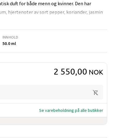
tisk duft for både menn og kvinner. Den har
m, hjertenoter av sort pepper, koriander, jasmin
k.
INNHOLD
50.0 ml
2 550,00
NOK
Se varebeholdning på alle butikker