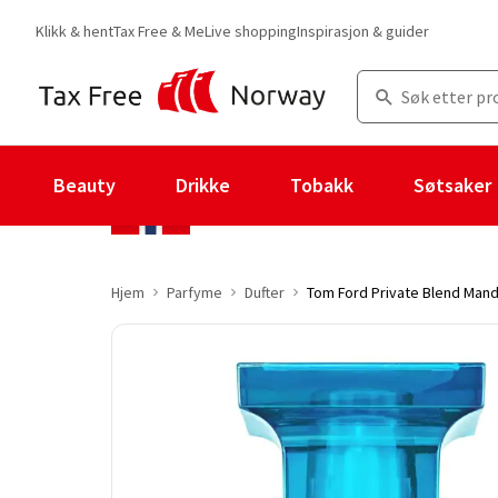
Klikk & hent
Tax Free & Me
Live shopping
Inspirasjon & guider
Beauty
Drikke
Tobakk
Søtsaker
Hjem
Parfyme
Dufter
Tom Ford Private Blend Manda