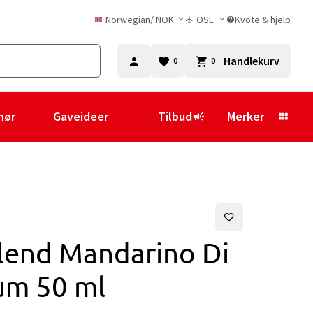
Norwegian
/
NOK
OSL
Kvote & hjelp
Handlekurv
0
0
hør
Gaveideer
Tilbud
Merker
lend Mandarino Di
um 50 ml