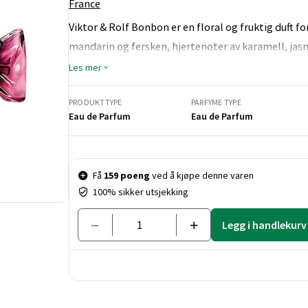
France
Viktor & Rolf Bonbon er en floral og fruktig duft f
mandarin og fersken, hjertenoter av karamell, ja
sedertre og amber.
Les mer
PRODUKTTYPE
PARFYME TYPE
Eau de Parfum
Eau de Parfum
Pris og mengde
Få
159 poeng
ved å kjøpe denne varen
100% sikker utsjekking
Legg i handlekurv