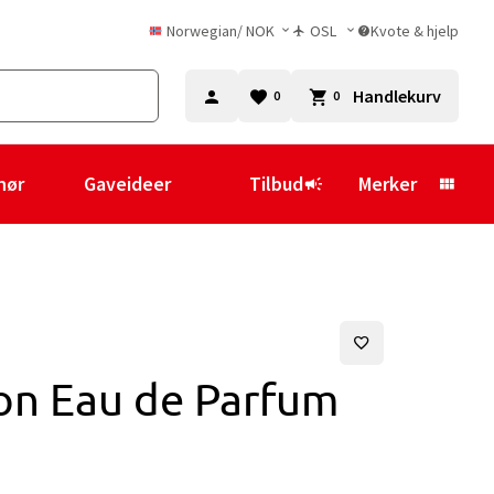
Norwegian
/
NOK
OSL
Kvote & hjelp
Handlekurv
0
0
hør
Gaveideer
Tilbud
Merker
on Eau de Parfum