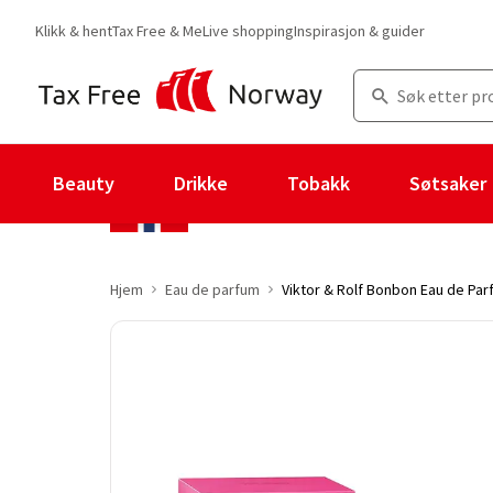
Klikk & hent
Tax Free & Me
Live shopping
Inspirasjon & guider
Beauty
Drikke
Tobakk
Søtsaker
Hjem
Eau de parfum
Viktor & Rolf Bonbon Eau de Par