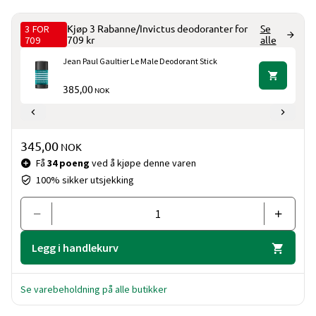
3 FOR
Kjøp 3 Rabanne/Invictus deodoranter for
Se
709
709 kr
alle
Jean Paul Gaultier Le Male Deodorant Stick
385,00
NOK
Pris og mengde
345,00
NOK
Få
34 poeng
ved å kjøpe denne varen
100% sikker utsjekking
Legg i handlekurv
Se varebeholdning på alle butikker