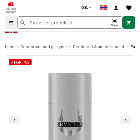
OSL
Skanne
Hjem
Deodorant med parfyme
Deodorant & antiperspirant
Paco
3 FOR 709