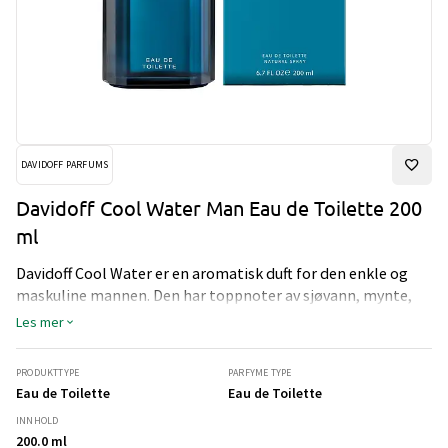
DAVIDOFF PARFUMS
Davidoff Cool Water Man Eau de Toilette 200
ml
Davidoff Cool Water er en aromatisk duft for den enkle og
maskuline mannen. Den har toppnoter av sjøvann, mynte,
koriander og rosmarin. Hjertenotene er av sedertre, sjasmin,
Les mer
tobakk og tre, og bunnoter er av musk og amber.
PRODUKTTYPE
PARFYME TYPE
Eau de Toilette
Eau de Toilette
INNHOLD
200.0 ml