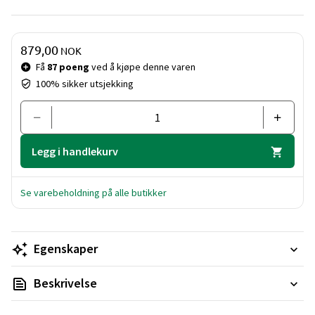
Pris og mengde
879,00
NOK
Få
87 poeng
ved å kjøpe denne varen
100% sikker utsjekking
Legg i handlekurv
Se varebeholdning på alle butikker
Egenskaper
Beskrivelse