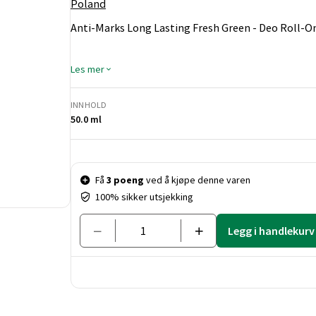
Poland
Anti-Marks Long Lasting Fresh Green - Deo Roll-O
Les mer
INNHOLD
50.0 ml
Pris og mengde
Få
3 poeng
ved å kjøpe denne varen
100% sikker utsjekking
Legg i handlekurv