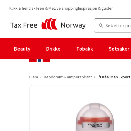
Klikk & hent
Tax Free & Me
Live shopping
Inspirasjon & guider
Beauty
Drikke
Tobakk
Søtsaker
Hjem
Deodorant & antiperspirant
L'Oréal Men Expert 