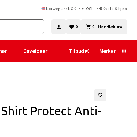
Norwegian
/
NOK
OSL
Kvote & hjelp
Handlekurv
0
0
hør
Gaveideer
Tilbud
Merker
Shirt Protect Anti-