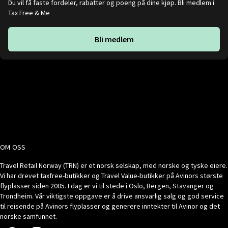
Du vil få faste fordeler, rabatter og poeng på dine kjøp. Bli medlem i
Tax Free & Me
Bli medlem
OM OSS
Travel Retail Norway (TRN) er et norsk selskap, med norske og tyske eiere.
Vi har drevet taxfree-butikker og Travel Value-butikker på Avinors største
flyplasser siden 2005. I dag er vi til stede i Oslo, Bergen, Stavanger og
Trondheim. Vår viktigste oppgave er å drive ansvarlig salg og god service
til reisende på Avinors flyplasser og generere inntekter til Avinor og det
norske samfunnet.