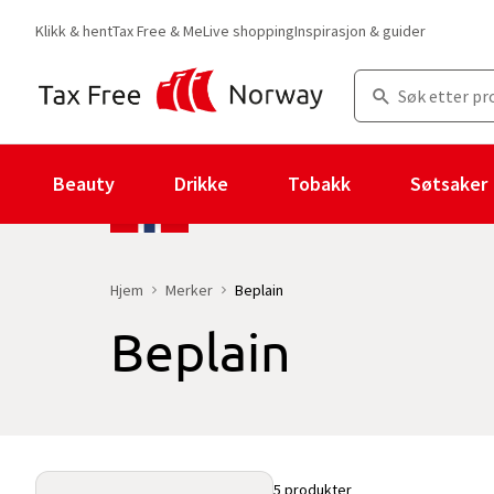
Klikk & hent
Tax Free & Me
Live shopping
Inspirasjon & guider
Beauty
Drikke
Tobakk
Søtsaker
Hjem
Merker
Beplain
Beplain
Du er for øyeblikket på "Beplain" merkesiden
med 5 produkter og 
5 produkter