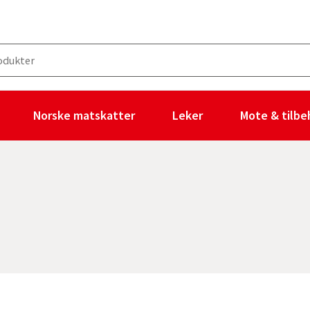
Norske matskatter
Leker
Mote & tilbe
ingen filtre valgt