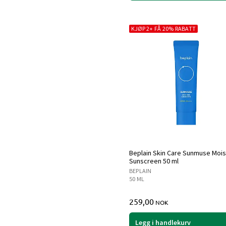
KJØP 2+ FÅ 20% RABATT
Beplain Skin Care Sunmuse Mois
Sunscreen 50 ml
BEPLAIN
50 ML
259,00
NOK
Legg i handlekurv