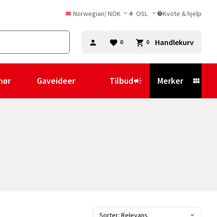
Norwegian
/
NOK
OSL
Kvote & hjelp
Handlekurv
0
0
hør
Gaveideer
Tilbud
Merker
Sorter: Relevans