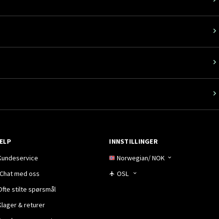
ELP
INNSTILLINGER
Kundeservice
Norwegian
/
NOK
Chat med oss
OSL
Ofte stilte spørsmål
Klager & returer