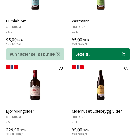
Humleblom
Vestmann
CIDERHUSET
CIDERHUSET
0.5 L
0.5 L
95,00
95,00
NOK
NOK
190 NOK /L
190 NOK /L
Kun tilgjengelig i butikk
Legg til
Bjor vikingsider
Ciderhuset Eplebrygg Sider
CIDERHUSET
CIDERHUSET
0.5 L
0.5 L
229,90
95,00
NOK
NOK
459.8 NOK /L
190 NOK /L