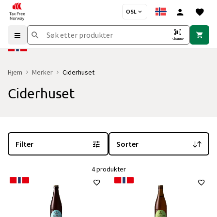
OSL
Skanne
Hjem
Merker
Ciderhuset
Ciderhuset
Du er for øyeblikket på "Ciderhuset" merkesiden
med 4 produkter 
Filter
Sorter
4 produkter