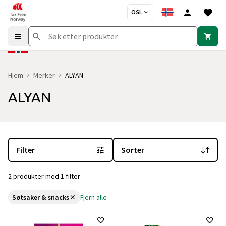
OSL
Hjem
Merker
ALYAN
ALYAN
Du er for øyeblikket på "ALYAN" merkesiden
med 2 produkter og 1 
Filter
Sorter
2 produkter med 1 filter
Søtsaker & snacks
Fjern alle