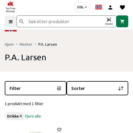
OSL
Skanne
Hjem
Merker
P.A. Larsen
P.A. Larsen
Du er for øyeblikket på "P.A. Larsen" merkesiden
med 1 produkt og 
Filter
Sorter
1 produkt med 1 filter
Drikke
Fjern alle