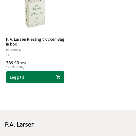
P. A. Larsen Riesling trocken Bag
in box
P.A. LARSEN
3 L
389,90
NOK
129.97 NOK /L
Legg til
P.A. Larsen