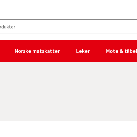
Norske matskatter
Leker
Mote & tilbe
1 valgt filter