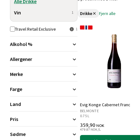
Alle Drikke
Vin
1
Drikke
Fjern alle
Travel Retail Exclusive
1
Alkohol %
Allergener
Merke
Farge
Land
Evig Konge Cabernet Franc
BELMONTE
0.75 L
Pris
359,90
NOK
479.87 NOK /L
Sødme