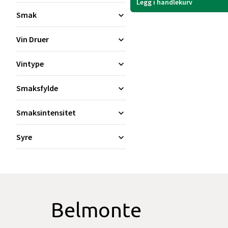
Legg i handlekurv
Smak
Vin Druer
Vintype
Smaksfylde
Smaksintensitet
Syre
Belmonte