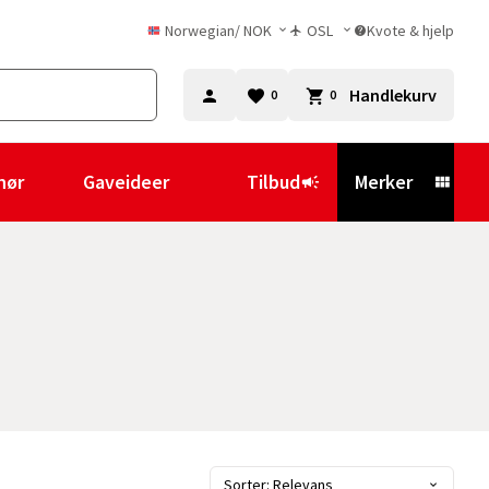
Norwegian
/
NOK
OSL
Kvote & hjelp
Handlekurv
0
0
hør
Gaveideer
Tilbud
Merker
Sorter: Relevans