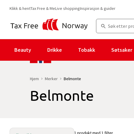
Klikk & hent
Tax Free & Me
Live shopping
Inspirasjon & guider
Beauty
Drikke
Tobakk
Søtsaker
Hjem
Merker
Belmonte
Belmonte
Du er for øyeblikket på "Belmonte" merkesiden
med 1 produkt og 
1 produkt med 1 filter