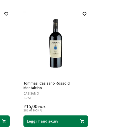
Tommasi Casisano Rosso di
Montalcino
CASISANO
0.75 L
215,00
NOK
286.67 NOK /L
Legg i handlekurv