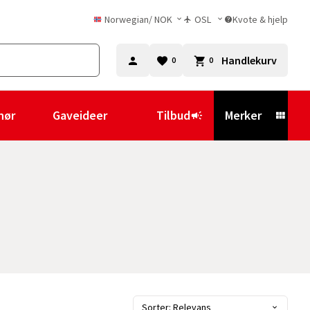
Norwegian
/
NOK
OSL
Kvote & hjelp
Handlekurv
0
0
hør
Gaveideer
Tilbud
Merker
Sorter: Relevans