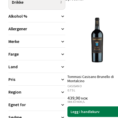
Drikke
2
Alkohol %
Allergener
Merke
Farge
Land
Tommasi Casisano Brunello di
Pris
Montalcino
CASISANO
0.75 L
Region
439,90
NOK
586.53 NOK /L
Egnet for
Legg i handlekurv
Sødme