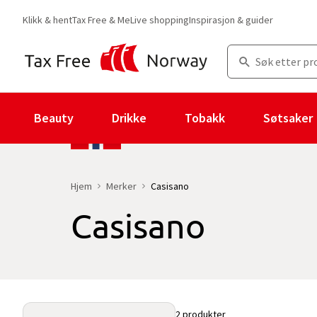
Klikk & hent
Tax Free & Me
Live shopping
Inspirasjon & guider
Beauty
Drikke
Tobakk
Søtsaker
Hjem
Merker
Casisano
Casisano
Du er for øyeblikket på "Casisano" merkesiden
med 2 produkter og
2 produkter