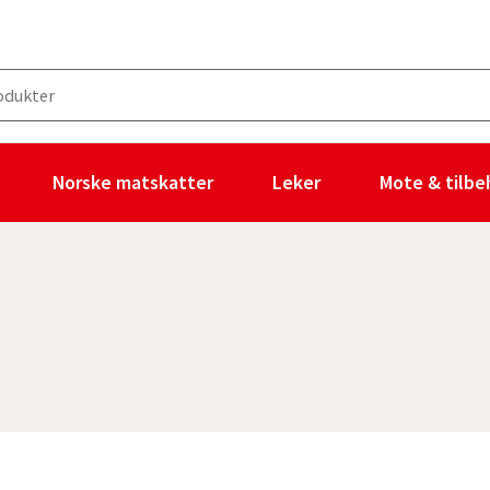
Norske matskatter
Leker
Mote & tilbe
 ingen filtre valgt