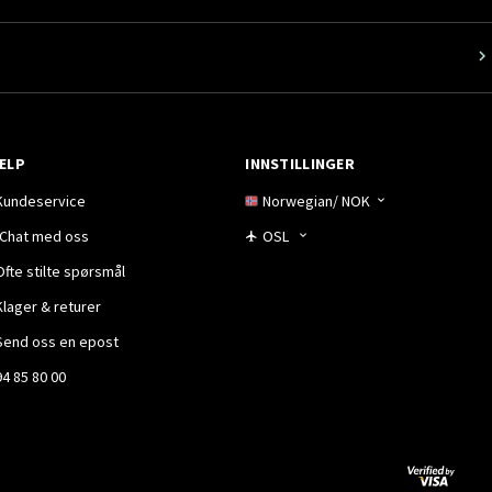
ELP
INNSTILLINGER
Kundeservice
Norwegian
/
NOK
Chat med oss
OSL
Ofte stilte spørsmål
Klager & returer
Send oss en epost
94 85 80 00