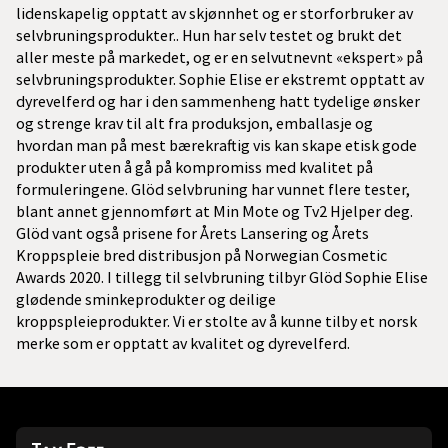
lidenskapelig opptatt av skjønnhet og er storforbruker av
selvbruningsprodukter.. Hun har selv testet og brukt det
aller meste på markedet, og er en selvutnevnt «ekspert» på
selvbruningsprodukter. Sophie Elise er ekstremt opptatt av
dyrevelferd og har i den sammenheng hatt tydelige ønsker
og strenge krav til alt fra produksjon, emballasje og
hvordan man på mest bærekraftig vis kan skape etisk gode
produkter uten å gå på kompromiss med kvalitet på
formuleringene. Glöd selvbruning har vunnet flere tester,
blant annet gjennomført at Min Mote og Tv2 Hjelper deg.
Glöd vant også prisene for Årets Lansering og Årets
Kroppspleie bred distribusjon på Norwegian Cosmetic
Awards 2020. I tillegg til selvbruning tilbyr Glöd Sophie Elise
glødende sminkeprodukter og deilige
kroppspleieprodukter. Vi er stolte av å kunne tilby et norsk
merke som er opptatt av kvalitet og dyrevelferd.