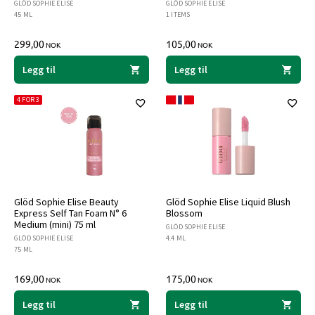
GLÖD SOPHIE ELISE
GLÖD SOPHIE ELISE
45 ML
1 ITEMS
299,00
105,00
NOK
NOK
Legg til
Legg til
4 FOR 3
Glöd Sophie Elise Beauty
Glöd Sophie Elise Liquid Blush
Express Self Tan Foam N° 6
Blossom
Medium (mini) 75 ml
GLÖD SOPHIE ELISE
GLÖD SOPHIE ELISE
4.4 ML
75 ML
169,00
175,00
NOK
NOK
Legg til
Legg til