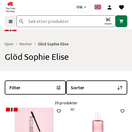
OSL
Skanne
Hjem
Merker
Glöd Sophie Elise
Glöd Sophie Elise
Du er for øyeblikket på "Glöd Sophie Elise" merkesiden
med 39 pro
Filter
Sorter
39 produkter
NY