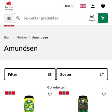
OSL
Skanne
Hjem
Merker
Amundsen
Amundsen
Du er for øyeblikket på "Amundsen" merkesiden
med 6 produkter o
Filter
Sorter
6 produkter