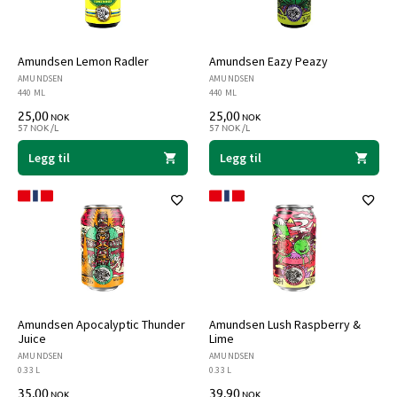
Amundsen Lemon Radler
Amundsen Eazy Peazy
AMUNDSEN
AMUNDSEN
440 ML
440 ML
25,00
25,00
NOK
NOK
57 NOK /L
57 NOK /L
Legg til
Legg til
Amundsen Apocalyptic Thunder
Amundsen Lush Raspberry &
Juice
Lime
AMUNDSEN
AMUNDSEN
0.33 L
0.33 L
35,00
39,90
NOK
NOK