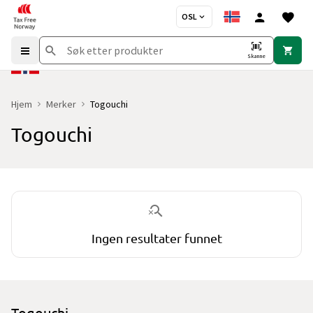
OSL
Skanne
Hjem
Merker
Togouchi
Togouchi
Du er for øyeblikket på "Togouchi" merkesiden
uten produkter og 
Ingen resultater funnet