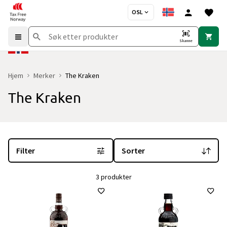
OSL
Skanne
Hjem
Merker
The Kraken
The Kraken
Du er for øyeblikket på "The Kraken" merkesiden
med 3 produkter 
Filter
Sorter
3 produkter