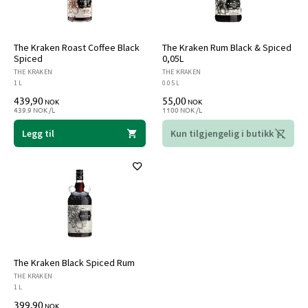
The Kraken Roast Coffee Black
The Kraken Rum Black & Spiced
Spiced
0,05L
THE KRAKEN
THE KRAKEN
1 L
0.05 L
439,90
55,00
NOK
NOK
439.9 NOK /L
1100 NOK /L
Legg til
Kun tilgjengelig i butikk
The Kraken Black Spiced Rum
THE KRAKEN
1 L
399,90
NOK