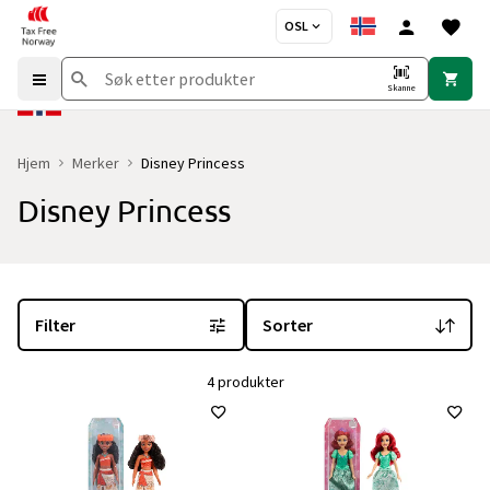
OSL
Skanne
Hjem
Merker
Disney Princess
Disney Princess
Du er for øyeblikket på "Disney Princess" merkesiden
med 4 produk
Filter
Sorter
4 produkter