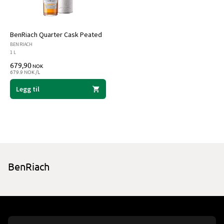
BenRiach Quarter Cask Peated
BENRIACH
1 L
679,90
NOK
679.9 NOK /L
Legg til
BenRiach