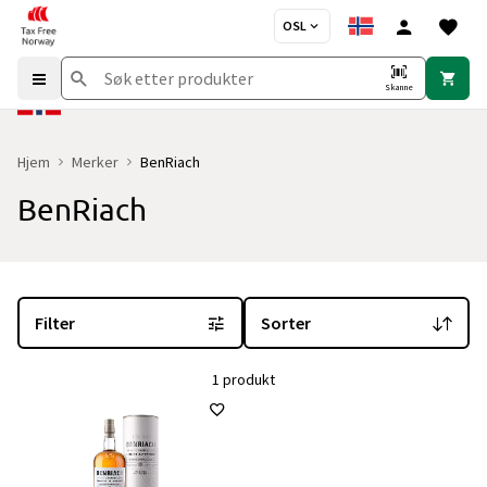
OSL
Skanne
Hjem
Merker
BenRiach
BenRiach
Du er for øyeblikket på "BenRiach" merkesiden
med 1 produkt og i
Filter
Sorter
1 produkt