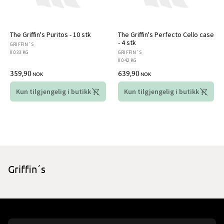
The Griffin's Puritos - 10 stk
The Griffin's Perfecto Cello case
- 4 stk
GRIFFIN´S
0.033 KG
GRIFFIN´S
0.042 KG
359,90
639,90
NOK
NOK
Kun tilgjengelig i butikk
Kun tilgjengelig i butikk
Griffin´s