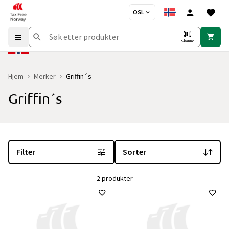
OSL
Skanne
Hjem
Merker
Griffin´s
Griffin´s
Du er for øyeblikket på "Griffin´s" merkesiden
med 2 produkter og 
Filter
Sorter
2 produkter