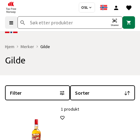
OSL
Skanne
Hjem
Merker
Gilde
Gilde
Du er for øyeblikket på "Gilde" merkesiden
med 1 produkt og ingen
Filter
Sorter
1 produkt