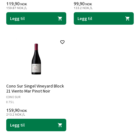
119,90
99,90
NOK
NOK
159.87 NOK /L
133.2 NOK /L
Legg til
Legg til
Cono Sur Singel Vineyard Block
21 Viento Mar Pinot Noir
CONO SUR
0.75 L
159,90
NOK
213.2 NOK /L
Legg til