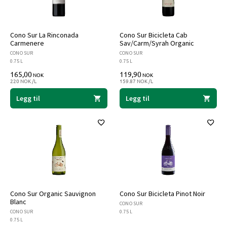
Cono Sur La Rinconada
Cono Sur Bicicleta Cab
Carmenere
Sav/Carm/Syrah Organic
CONO SUR
CONO SUR
0.75 L
0.75 L
165,00
119,90
NOK
NOK
220 NOK /L
159.87 NOK /L
Legg til
Legg til
Cono Sur Organic Sauvignon
Cono Sur Bicicleta Pinot Noir
Blanc
CONO SUR
CONO SUR
0.75 L
0.75 L