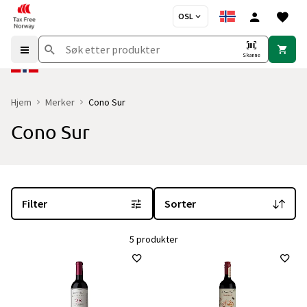
OSL
Skanne
Hjem
Merker
Cono Sur
Cono Sur
Du er for øyeblikket på "Cono Sur" merkesiden
med 5 produkter og
Filter
Sorter
5 produkter